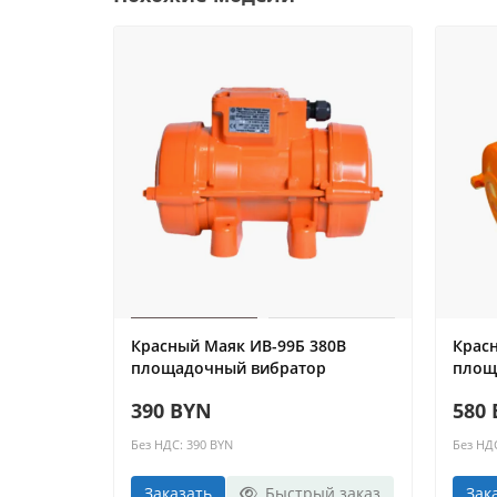
Красный Маяк ИВ-99Б 380В
Крас
площадочный вибратор
площ
390 BYN
580
Без НДС: 390 BYN
Без НД
Заказать
Быстрый заказ
Зак