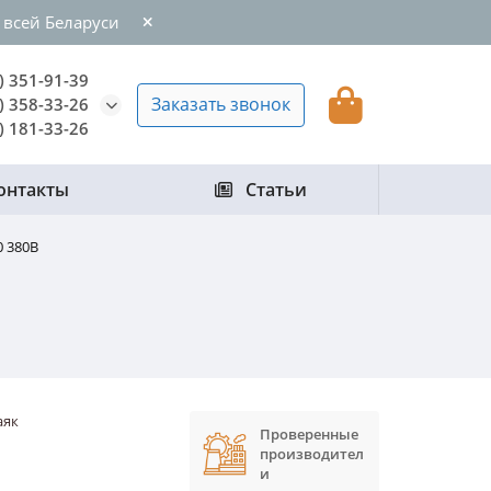
 всей Беларуси
) 351-91-39
Заказать звонок
) 358-33-26
) 181-33-26
онтакты
Статьи
0 380В
аяк
Проверенные
производител
и