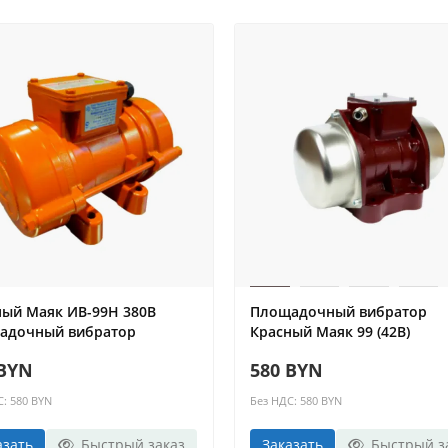
ный Маяк ИВ-99Н 380В
Площадочный вибратор
адочный вибратор
Красный Маяк 99 (42В)
 BYN
580 BYN
С: 580 BYN
Без НДС: 580 BYN
азать
Быстрый заказ
Заказать
Быстрый з