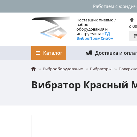
Работаем с юриди
Поставщик пневмо /
вибро
с 0
оборудования и
инструемнта
«ТД
ВиброПромСнаб»
Каталог
Доставка и опла
Виброоборудование
Вибраторы
Поверхно
Вибратор Красный М