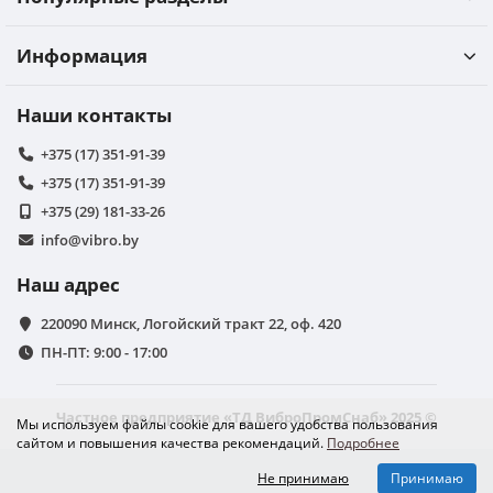
Информация
Наши контакты
+375 (17) 351-91-39
+375 (17) 351-91-39
+375 (29) 181-33-26
info@vibro.by
Наш адрес
220090 Минск, Логойский тракт 22, оф. 420
ПН-ПТ: 9:00 - 17:00
Частное предприятие «ТД ВиброПромСнаб» 2025 ©
Мы используем файлы cookie для вашего удобства пользования
сайтом и повышения качества рекомендаций.
Подробнее
Не принимаю
Принимаю