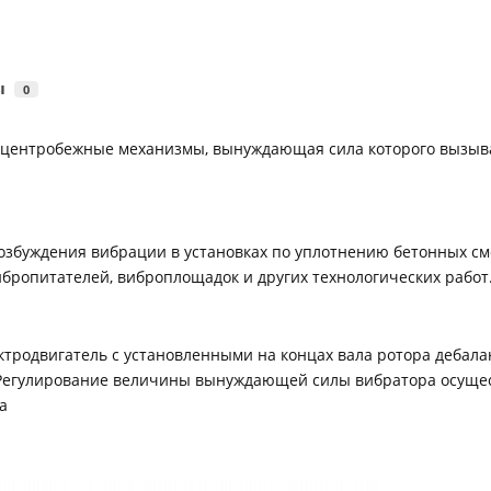
ы
0
 центробежные механизмы, вынуждающая сила которого вызы
буждения вибрации в установках по уплотнению бетонных сме
бропитателей, виброплощадок и других технологических работ
тродвигатель с установленными на концах вала ротора дебала
Регулирование величины вынуждающей силы вибратора осущес
а