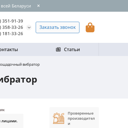
 всей Беларуси
) 351-91-39
Заказать звонок
) 358-33-26
) 181-33-26
онтакты
Статьи
площадочный вибратор
ибратор
аяк
Проверенные
производител
и лицами.
и
.