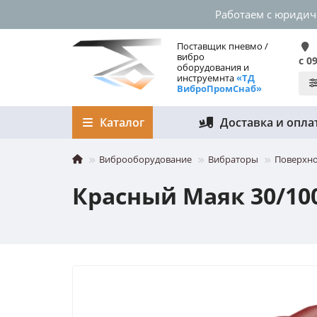
Работаем с юриди
Поставщик пневмо /
вибро
с 0
оборудования и
инструемнта
«ТД
ВиброПромСнаб»
Каталог
Доставка и опла
Виброоборудование
Вибраторы
Поверхно
Красный Маяк 30/10