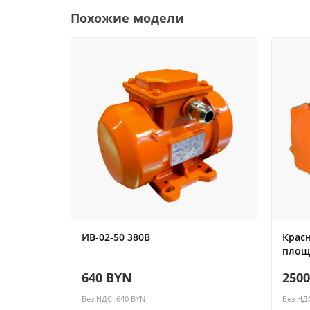
Похожие модели
ИВ-02-50 380В
Красн
площ
640 BYN
250
Без НДС: 640 BYN
Без НД