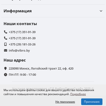
Информация
Наши контакты
+375 (17) 351-91-39
+375 (17) 351-91-39
+375 (29) 181-33-26
info@vibro.by
Наш адрес
220090 Минск, Логойский тракт 22, оф. 420
ПН-ПТ: 9:00 - 17:00
Частное предприятие «ТД ВиброПромСнаб» 2025 ©
Мы используем файлы cookie для вашего удобства пользования
сайтом и повышения качества рекомендаций.
Подробнее
Не принимаю
Принимаю